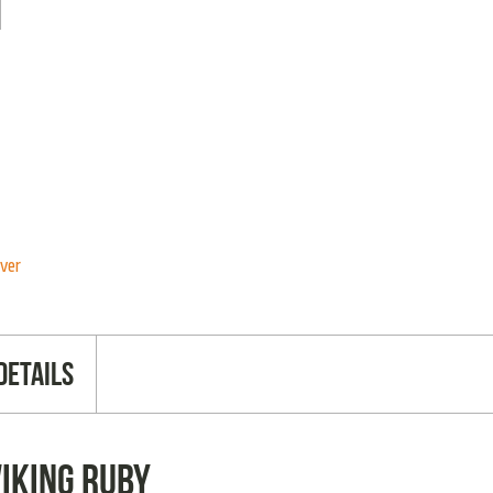
lver
Details
Viking Ruby