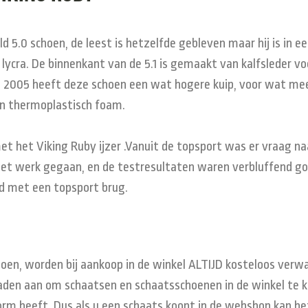
ld 5.0 schoen, de leest is hetzelfde gebleven maar hij is in 
ycra. De binnenkant van de 5.1 is gemaakt van kalfsleder voo
old 2005 heeft deze schoen een wat hogere kuip, voor wat mee
en thermoplastisch foam.
et het Viking Ruby ijzer .Vanuit de topsport was er vraag na
n het werk gegaan, en de testresultaten waren verbluffend goe
rd met een topsport brug.
choen, worden bij aankoop in de winkel ALTIJD kosteloos v
aden aan om schaatsen en schaatsschoenen in de winkel te 
vorm heeft. Dus als u een schaats koopt in de webshop kan he