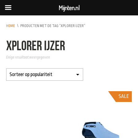
Mijnten.nl
HOME
\
PRODUCTEN MET DE TAG “XPLORER IJZER”
Xplorer ijzer
Enige resultaat weergegeven
SALE