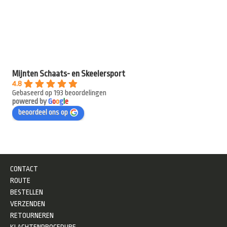
Mijnten Schaats- en Skeelersport
4.8
Gebaseerd op 193 beoordelingen
powered by
G
o
o
g
l
e
beoordeel ons op
CONTACT
ROUTE
BESTELLEN
VERZENDEN
RETOURNEREN