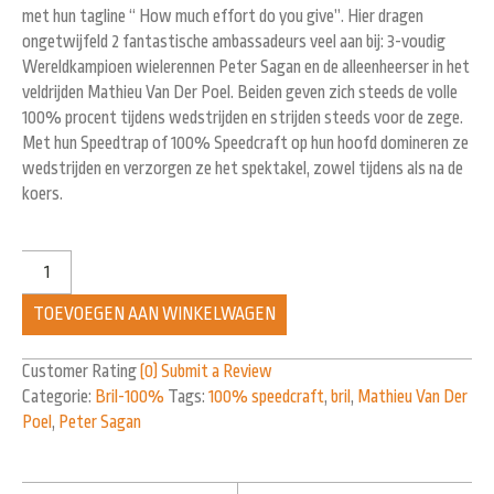
met hun tagline “ How much effort do you give”. Hier dragen
ongetwijfeld 2 fantastische ambassadeurs veel aan bij: 3-voudig
Wereldkampioen wielerennen Peter Sagan en de alleenheerser in het
veldrijden Mathieu Van Der Poel. Beiden geven zich steeds de volle
100% procent tijdens wedstrijden en strijden steeds voor de zege.
Met hun Speedtrap of 100% Speedcraft op hun hoofd domineren ze
wedstrijden en verzorgen ze het spektakel, zowel tijdens als na de
koers.
TOEVOEGEN AAN WINKELWAGEN
Customer Rating
(0)
Submit a Review
Categorie:
Bril-100%
Tags:
100% speedcraft
,
bril
,
Mathieu Van Der
Poel
,
Peter Sagan