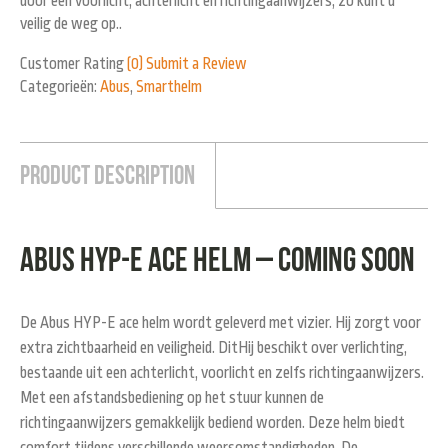
door een voorlicht, achterlicht en richtingaanwijzers, zo kunt u
veilig de weg op..
Customer Rating
(0)
Submit a Review
Categorieën:
Abus
,
Smarthelm
Product Description
Abus HYP-E ace helm – COMING SOON
De Abus HYP-E ace helm wordt geleverd met vizier. Hij zorgt voor
extra zichtbaarheid en veiligheid. DitHij beschikt over verlichting,
bestaande uit een achterlicht, voorlicht en zelfs richtingaanwijzers.
Met een afstandsbediening op het stuur kunnen de
richtingaanwijzers gemakkelijk bediend worden. Deze helm biedt
comfort tijdens verschillende weersomstandigheden. De