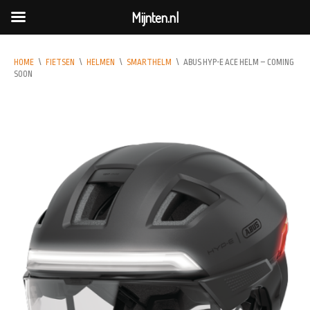
Mijnten.nl
HOME
\
FIETSEN
\
HELMEN
\
SMARTHELM
\
ABUS HYP-E ACE HELM – COMING
SOON