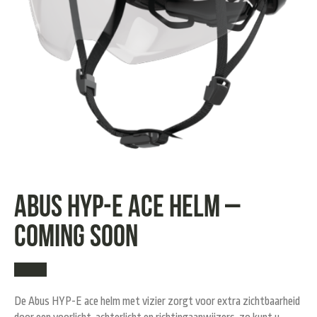
Abus HYP-E ace helm –
COMING SOON
De Abus HYP-E ace helm met vizier zorgt voor extra zichtbaarheid