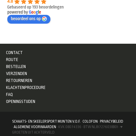
4.8
Gebaseerd op 193 beoordelingen
powered by
G
o
o
g
l
e
beoordeel ons op
CONTACT
ROUTE
BESTELLEN
VERZENDEN
RETOURNEREN
KLACHTENPROCEDURE
FAQ
OPENINGSTIJDEN
SCHAATS- EN SKEELERSPORT MIJNTEN V.O.F.
·
COLOFON
·
PRIVACYBELEID
·
ALGEMENE VOORWAARDEN
· KVK 08074336 · BTW NL817276038B01 · ♥
GROETEN UIT ACHTERVELD