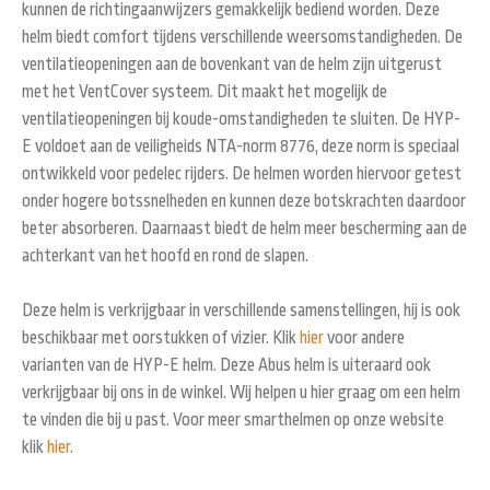
kunnen de richtingaanwijzers gemakkelijk bediend worden. Deze
helm biedt comfort tijdens verschillende weersomstandigheden. De
ventilatieopeningen aan de bovenkant van de helm zijn uitgerust
met het VentCover systeem. Dit maakt het mogelijk de
ventilatieopeningen bij koude-omstandigheden te sluiten. De HYP-
E voldoet aan de veiligheids NTA-norm 8776, deze norm is speciaal
ontwikkeld voor pedelec rijders. De helmen worden hiervoor getest
onder hogere botssnelheden en kunnen deze botskrachten daardoor
beter absorberen. Daarnaast biedt de helm meer bescherming aan de
achterkant van het hoofd en rond de slapen.
Deze helm is verkrijgbaar in verschillende samenstellingen, hij is ook
beschikbaar met oorstukken of vizier. Klik
hier
voor andere
varianten van de HYP-E helm. Deze Abus helm is uiteraard ook
verkrijgbaar bij ons in de winkel. Wij helpen u hier graag om een helm
te vinden die bij u past. Voor meer smarthelmen op onze website
klik
hier
.