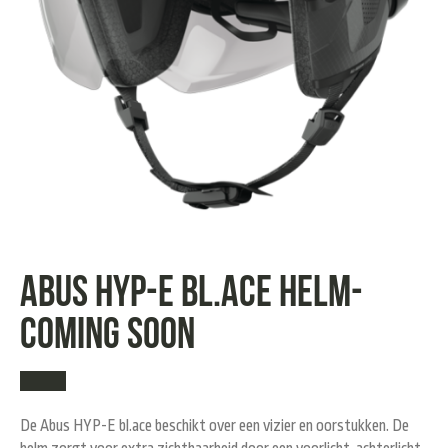
Abus HYP-E bl.ace helm-
COMING SOON
De Abus HYP-E bl.ace beschikt over een vizier en oorstukken. De