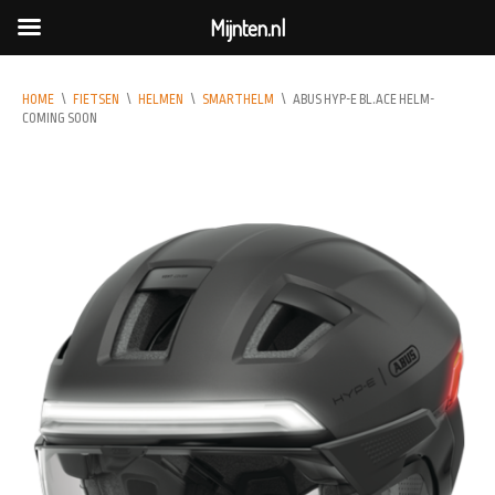
Mijnten.nl
HOME
\
FIETSEN
\
HELMEN
\
SMARTHELM
\
ABUS HYP-E BL.ACE HELM-
COMING SOON