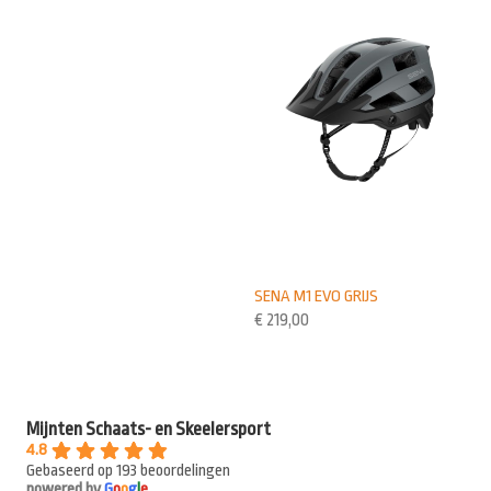
SENA M1 EVO GRIJS
€
219,00
Mijnten Schaats- en Skeelersport
4.8
Gebaseerd op 193 beoordelingen
powered by
G
o
o
g
l
e