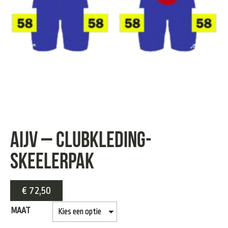
AIJV – Clubkleding-
skeelerpak
€
72,50
MAAT