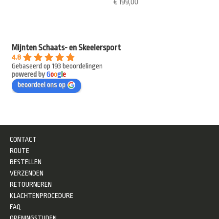
€
199,00
Mijnten Schaats- en Skeelersport
4.8
Gebaseerd op 193 beoordelingen
powered by
G
o
o
g
l
e
beoordeel ons op
CONTACT
ROUTE
BESTELLEN
VERZENDEN
RETOURNEREN
KLACHTENPROCEDURE
FAQ
OPENINGSTIJDEN