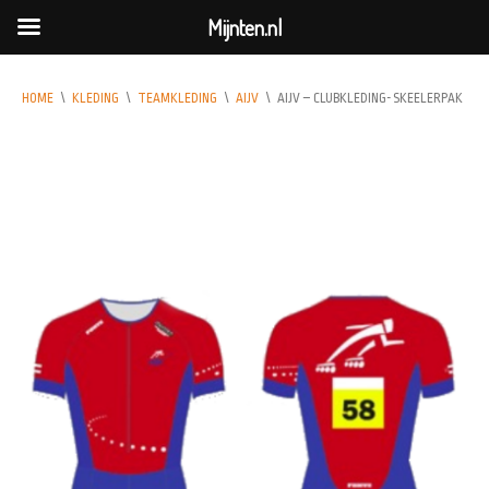
Mijnten.nl
HOME
\
KLEDING
\
TEAMKLEDING
\
AIJV
\
AIJV – CLUBKLEDING- SKEELERPAK