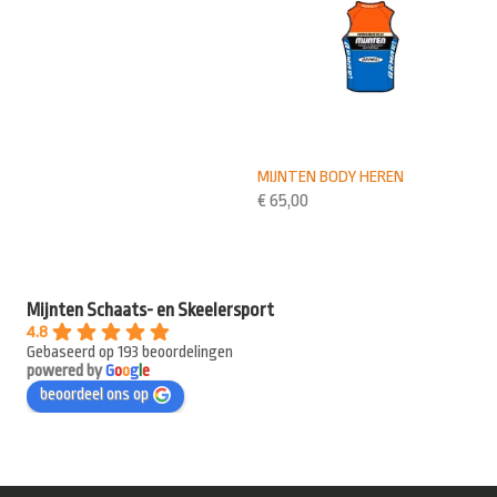
MIJNTEN BODY HEREN
€
65,00
Mijnten Schaats- en Skeelersport
4.8
Gebaseerd op 193 beoordelingen
powered by
G
o
o
g
l
e
beoordeel ons op