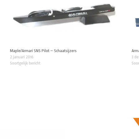
Maple/Armari SNS Pilot – Schaatsijzers
Arma
2 januari 2016
3 d
Soortgelijk bericht
Soor