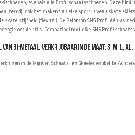
skischoenen, evenals alle Profil schaatsschoenen. Deze bindi
n, terwijl ook het maken van elke sport-niveau skate skiërs 
 skate stijfheid (flex 115). De Salomon SNS Profil één-as-tech
energie om de ski’s. Compatibel met elke SNS Profil schaats
 van bi-metaal. Verkrijgbaar in de maat: S, M, L, XL.
verkrijgen in de Mijnten Schaats- en Skeeler winkel te Achte