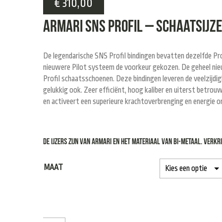
€
310,00
Armari SNS Profil – Schaatsijze
De legendarische SNS Profil bindingen bevatten dezelfde Prof
nieuwere Pilot systeem de voorkeur gekozen. De geheel nieu
Profil schaatsschoenen. Deze bindingen leveren de veelzijdig
gelukkig ook. Zeer efficiënt, hoog kaliber en uiterst betrouw
en activeert een superieure krachtoverbrenging en energie o
De ijzers zijn van Armari en het materiaal van bi-metaal. Verkrij
MAAT