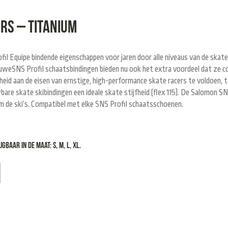
rs – titanium
il Equipe bindende eigenschappen voor jaren door alle niveaus van de skate 
weSNS Profil schaatsbindingen bieden nu ook het extra voordeel dat ze com
heid aan de eisen van ernstige, high-performance skate racers te voldoen, 
bare skate skibindingen een ideale skate stijfheid (flex 115). De Salomon SNS
m de ski’s. Compatibel met elke SNS Profil schaatsschoenen.
gbaar in de maat: S, M, L, XL.