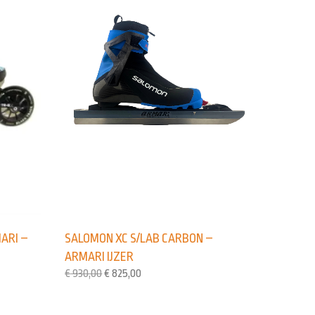
ARI –
SALOMON XC S/LAB CARBON –
ARMARI IJZER
€
930,00
€
825,00