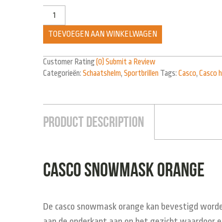
TOEVOEGEN AAN WINKELWAGEN
Customer Rating
(0)
Submit a Review
Categorieën:
Schaatshelm
,
Sportbrillen
Tags:
Casco
,
Casco 
Product Description
Casco snowmask orange
De casco snowmask orange kan bevestigd worden op
aan de onderkant aan op het gezicht waardoor er