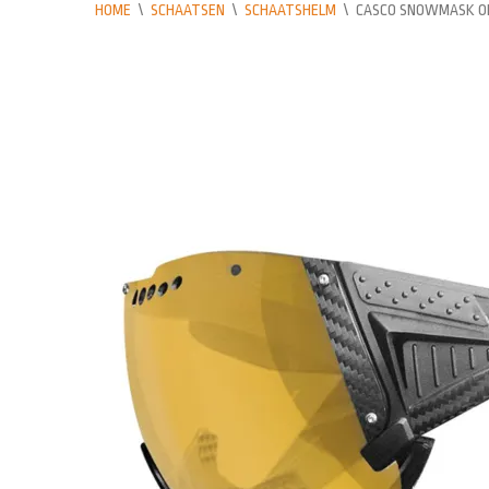
HOME
\
SCHAATSEN
\
SCHAATSHELM
\
CASCO SNOWMASK O