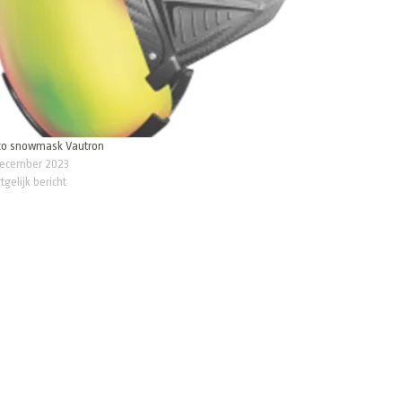
co snowmask Vautron
december 2023
tgelijk bericht