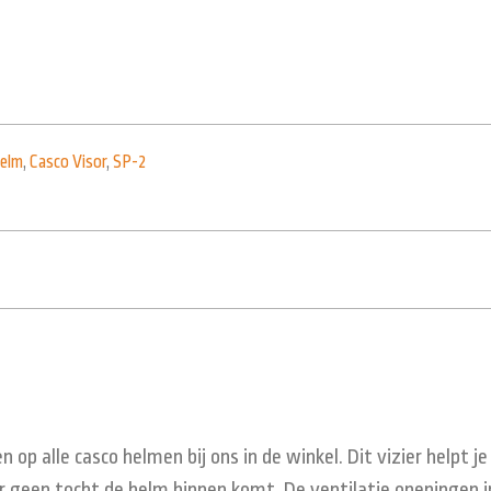
helm
,
Casco Visor
,
SP-2
 alle casco helmen bij ons in de winkel. Dit vizier helpt je
 geen tocht de helm binnen komt. De ventilatie openingen in