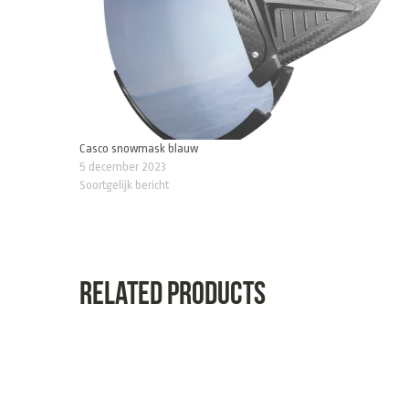
Casco snowmask blauw
5 december 2023
Soortgelijk bericht
Related products