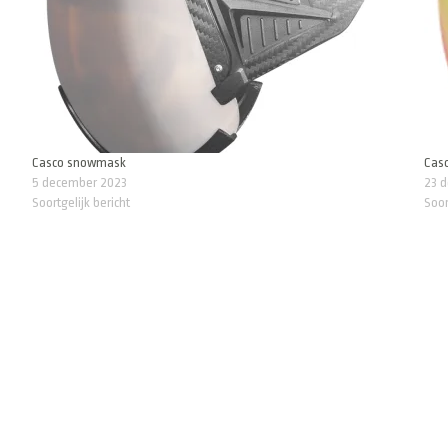
Casco snowmask
Cas
5 december 2023
23 
Soortgelijk bericht
Soor