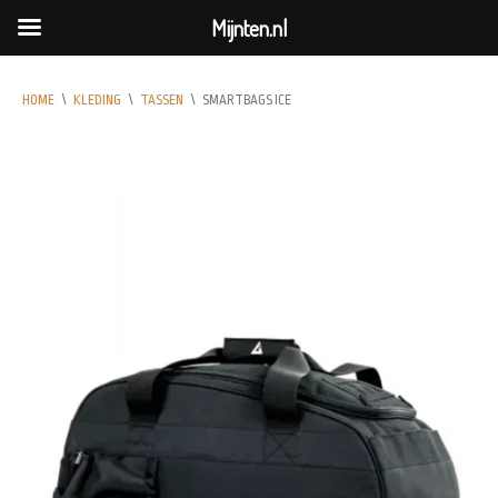
Mijnten.nl
HOME
\
KLEDING
\
TASSEN
\
SMARTBAGS ICE