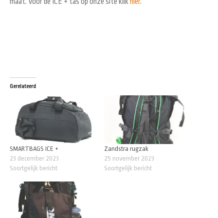
maat. Voor de ICE + tas op onze site klik
hier
.
Gerelateerd
SMARTBAGS ICE +
Zandstra rugzak
23 december 2023
25 november 2023
Soortgelijk bericht
Soortgelijk bericht