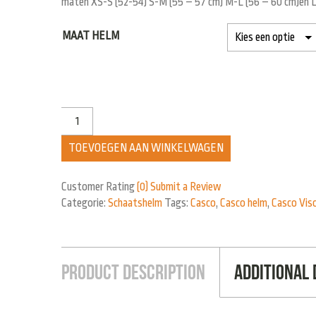
maten XS-S (52-54) S-M (55 – 57 cm) M-L (56 – 60 cm)en 
MAAT HELM
TOEVOEGEN AAN WINKELWAGEN
Customer Rating
(0)
Submit a Review
Categorie:
Schaatshelm
Tags:
Casco
,
Casco helm
,
Casco Vis
Product Description
Additional 