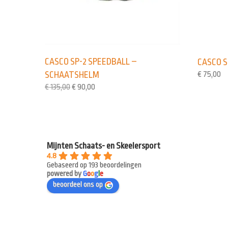
CASCO SP-2 SPEEDBALL –
CASCO 
€
75,00
SCHAATSHELM
€
135,00
€
90,00
Mijnten Schaats- en Skeelersport
4.8
Gebaseerd op 193 beoordelingen
powered by
G
o
o
g
l
e
beoordeel ons op