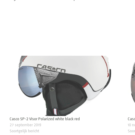
Casco SP-2 Visor Polarized white black red
Casc
27 september 2019
10 
Soortgelijk bericht
Soor