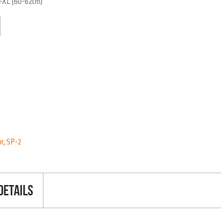
L-XL (60-62cm)
or
,
SP-2
Details