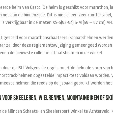
ceerde helm van Casco. De helm is geschikt voor marathon, la
 net aan de binnenzijde. Dit is niet alleen zeer comfortabe
 is verkrijgbaar in de maten XS-S(52-54) S-M (55 – 57 cm) M
ht gesteld voor marathonschaatsers. Schaatshelmen werden 
maar zal door deze reglementswijziging gemeengoed worden
zoenen de nieuwste collectie schaatshelmen in de winkel.
lm door de ISU. Volgens de regels moet de helm de vorm van 
horttrack-helmen opgestelde impact-test voldaan worden. Vr
meeste helmen die reeds op de ijsbaan gebruikt werden het 
 voor skeeleren, wielrennen, mountainbiken of ski
n de Mijnten Schaats- en Skeelersport winkel te Achterveld. 