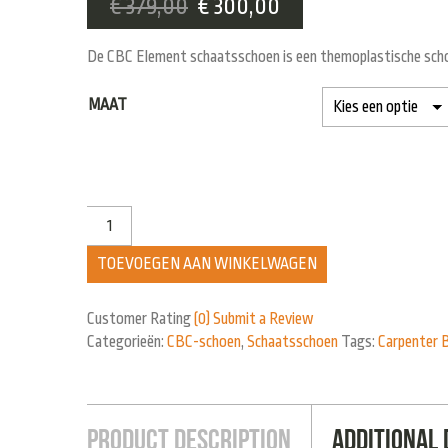
€
379,00
€
300,00
De CBC Element schaatsschoen is een themoplastische schoe
MAAT
TOEVOEGEN AAN WINKELWAGEN
Customer Rating
(0)
Submit a Review
Categorieën:
CBC-schoen
,
Schaatsschoen
Tags:
Carpenter 
Product Description
Additional 