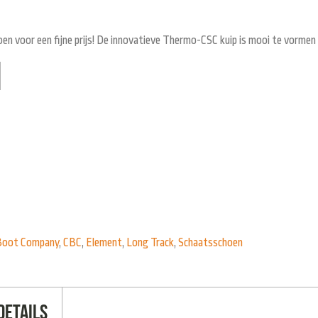
n voor een fijne prijs! De innovatieve Thermo-CSC kuip is mooi te vormen
Boot Company
,
CBC
,
Element
,
Long Track
,
Schaatsschoen
Details