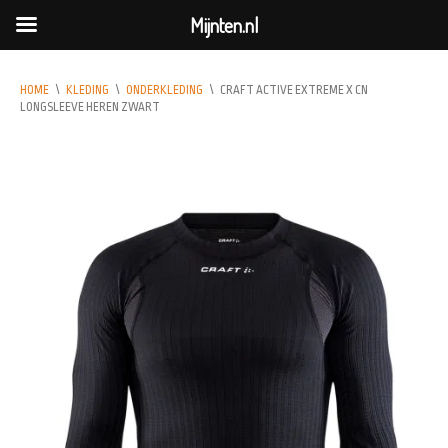
Mijnten.nl
HOME
\
KLEDING
\
ONDERKLEDING
\
CRAFT ACTIVE EXTREME X CN
LONGSLEEVE HEREN ZWART