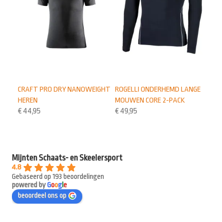
CRAFT PRO DRY NANOWEIGHT
ROGELLI ONDERHEMD LANGE
HEREN
MOUWEN CORE 2-PACK
€
44,95
€
49,95
Mijnten Schaats- en Skeelersport
4.8
Gebaseerd op 193 beoordelingen
powered by
G
o
o
g
l
e
beoordeel ons op