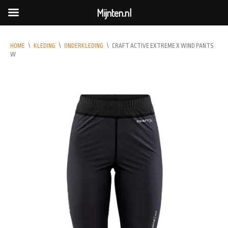
Mijnten.nl
HOME
\
KLEDING
\
ONDERKLEDING
\
CRAFT ACTIVE EXTREME X WIND PANTS
W