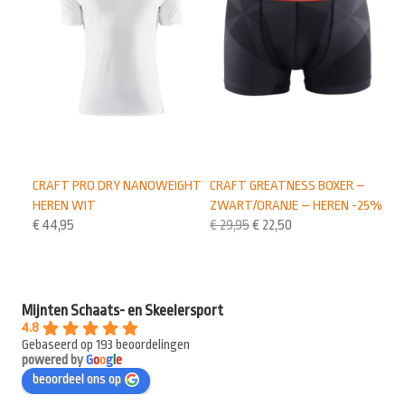
CRAFT PRO DRY NANOWEIGHT
CRAFT GREATNESS BOXER –
HEREN WIT
ZWART/ORANJE – HEREN -25%
€
44,95
€
29,95
€
22,50
Mijnten Schaats- en Skeelersport
4.8
Gebaseerd op 193 beoordelingen
powered by
G
o
o
g
l
e
beoordeel ons op