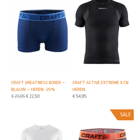
CRAFT ACTIVE EXTREME X CN
CRAFT GREATNESS BOXER –
HEREN
BLAUW – HEREN -25%
€
54,95
€
29,95
€
22,50
SALE