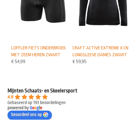
LOFFLER FIETS ONDERBROEK
CRAFT ACTIVE EXTREME X CN
MET ZEEM HEREN ZWART
LONGSLEEVE DAMES ZWART
€
54,99
€
59,95
Mijnten Schaats- en Skeelersport
4.8
Gebaseerd op 193 beoordelingen
powered by
G
o
o
g
l
e
beoordeel ons op