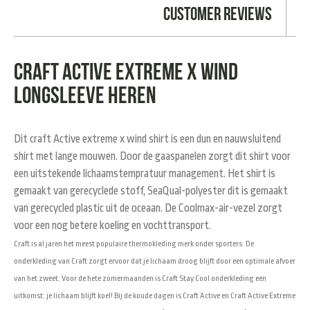
Customer Reviews
Craft Active Extreme X Wind
longsleeve heren
Dit craft Active extreme x wind shirt is een dun en nauwsluitend
shirt met lange mouwen. Door de gaaspanelen zorgt dit shirt voor
een uitstekende lichaamstempratuur management. Het shirt is
gemaakt van gerecyclede stoff, SeaQual-polyester dit is gemaakt
van gerecycled plastic uit de oceaan. De Coolmax-air-vezel zorgt
voor een nog betere koeling en vochttransport.
Craft is al jaren het meest populaire thermokleding merk onder sporters. De
onderkleding van Craft zorgt ervoor dat je lichaam droog blijft door een optimale afvoer
van het zweet. Voor de hete zomermaanden is Craft Stay Cool onderkleding een
uitkomst: je lichaam blijft koel! Bij de koude dagen is Craft Active en Craft Active Extreme