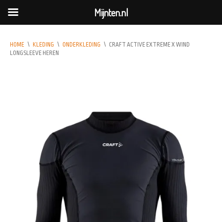
Mijnten.nl
HOME
\
KLEDING
\
ONDERKLEDING
\
CRAFT ACTIVE EXTREME X WIND
LONGSLEEVE HEREN