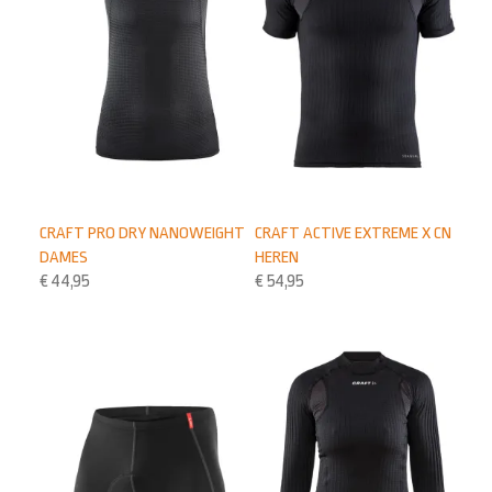
CRAFT PRO DRY NANOWEIGHT
CRAFT ACTIVE EXTREME X CN
DAMES
HEREN
€
44,95
€
54,95