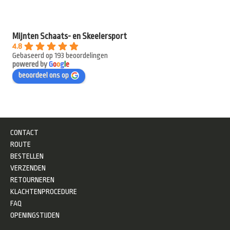
Mijnten Schaats- en Skeelersport
4.8
Gebaseerd op 193 beoordelingen
powered by
G
o
o
g
l
e
beoordeel ons op
CONTACT
ROUTE
BESTELLEN
VERZENDEN
RETOURNEREN
KLACHTENPROCEDURE
FAQ
OPENINGSTIJDEN