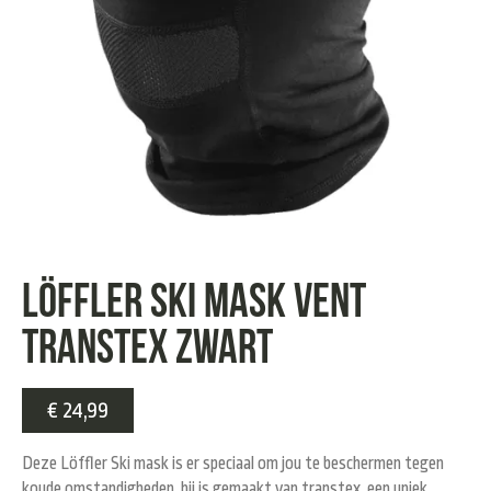
Löffler Ski mask vent
transtex zwart
€
24,99
Deze Löffler Ski mask is er speciaal om jou te beschermen tegen
koude omstandigheden, hij is gemaakt van transtex, een uniek