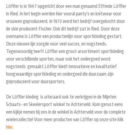
Löffler is in 1947 opgericht door een man genaamd Elfriede Löffler
in Ried. In het begin werden hier vooral panty’s en knitwear voor
vrouwen geproduceerd. In 1973 werd het bedrijf overgekocht door
de skie producent Fischer. Ook dit bedrijf zat in Ried. Door deze
overname is Löffler een productenlijn voor sportkleding gestart.
Deze nieuwe lijn zorgde voor veel succes, en nogsteeds.
Tegenwoordig heeft Löffler een groot arsortiment sportkleding
voor verschillende sporten, maar ook het ondergoed word
nogsteeds gemaakt.Löffler biedt innovatieve en kwalitatief
hoogwaardige sportkleding en ondergoed die duurzaam zijn
geproduceerd voor duursporters.
De Löffler kleding is uiteraard ook te verkrijgen in de Mijnten
Schaats- en Skeelersport winkel te Achterveld. Kom gerust eens
een kijkje nemen bij ons in de winkel in Achterveld voor de complete
wielercollectie! Voor meer producten van Löffler op onze site klik
hier
.