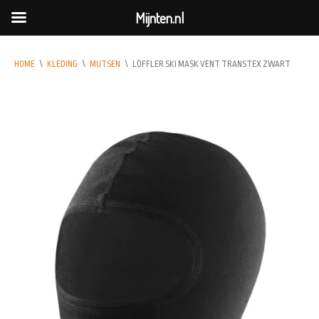
Mijnten.nl
HOME
\
KLEDING
\
MUTSEN
\
LÖFFLER SKI MASK VENT TRANSTEX ZWART