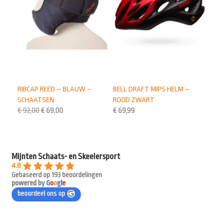
RIBCAP REED – BLAUW –
BELL DRAFT MIPS HELM –
SCHAATSEN
ROOD ZWART
€
92,00
€
69,00
€
69,99
Mijnten Schaats- en Skeelersport
4.8
Gebaseerd op 193 beoordelingen
powered by
G
o
o
g
l
e
beoordeel ons op