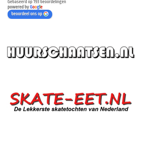
Gebaseerd op 193 beoordelingen
powered by
G
o
o
g
l
e
beoordeel ons op