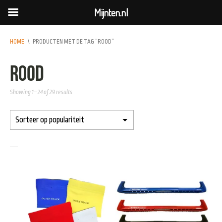
Mijnten.nl
HOME
\
PRODUCTEN MET DE TAG “ROOD”
rood
Showing 1–24 of 29 results