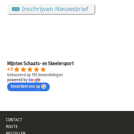
Mijnten Schaats- en Skeelersport
4.8
Gebaseerd op 193 beoordelingen
powered by
G
o
o
g
l
e
beoordeel ons op
CONTACT
ROUTE
BESTELLEN