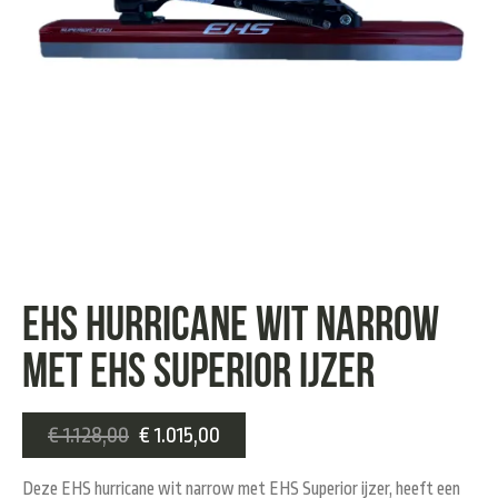
EHS HURRICANE WIT NARROW
MET EHS SUPERIOR IJZER
€
1.128,00
€
1.015,00
Deze EHS hurricane wit narrow met EHS Superior ijzer, heeft een