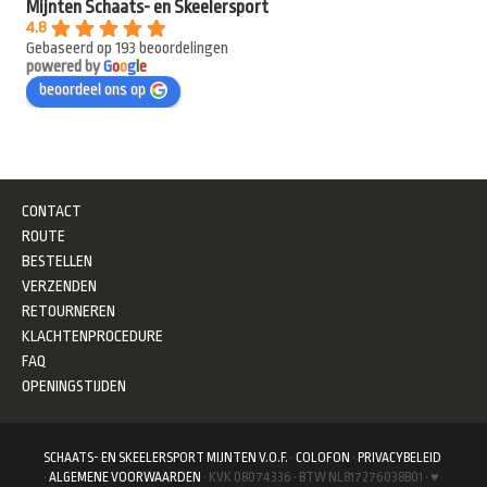
Mijnten Schaats- en Skeelersport
4.8
Gebaseerd op 193 beoordelingen
powered by
G
o
o
g
l
e
beoordeel ons op
CONTACT
ROUTE
BESTELLEN
VERZENDEN
RETOURNEREN
KLACHTENPROCEDURE
FAQ
OPENINGSTIJDEN
SCHAATS- EN SKEELERSPORT MIJNTEN V.O.F.
·
COLOFON
·
PRIVACYBELEID
·
ALGEMENE VOORWAARDEN
· KVK 08074336 · BTW NL817276038B01 · ♥