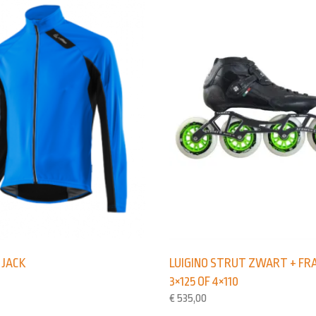
LUIGINO STRUT ZWART + FR
 JACK
3×125 OF 4×110
€
535,00