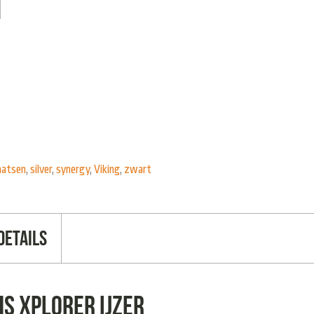
aatsen
,
silver
,
synergy
,
Viking
,
zwart
Details
HS xplorer ijzer