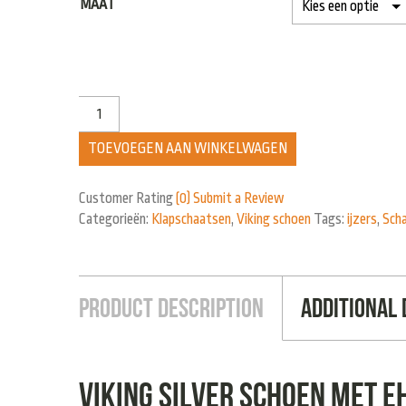
MAAT
TOEVOEGEN AAN WINKELWAGEN
Customer Rating
(0)
Submit a Review
Categorieën:
Klapschaatsen
,
Viking schoen
Tags:
ijzers
,
Sch
Product Description
Additional 
Viking silver schoen met E