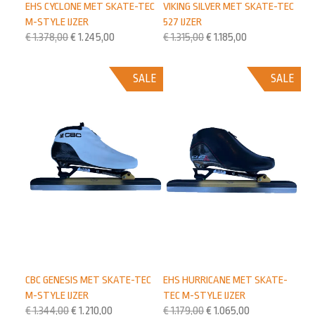
EHS CYCLONE MET SKATE-TEC
VIKING SILVER MET SKATE-TEC
M-STYLE IJZER
527 IJZER
€
1.378,00
€
1.245,00
€
1.315,00
€
1.185,00
SALE
SALE
CBC GENESIS MET SKATE-TEC
EHS HURRICANE MET SKATE-
M-STYLE IJZER
TEC M-STYLE IJZER
€
1.344,00
€
1.210,00
€
1.179,00
€
1.065,00