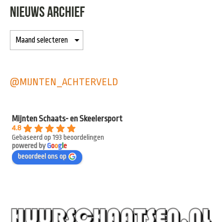
NIEUWS ARCHIEF
@MIJNTEN_ACHTERVELD
Mijnten Schaats- en Skeelersport
4.8
Gebaseerd op 193 beoordelingen
powered by
G
o
o
g
l
e
beoordeel ons op