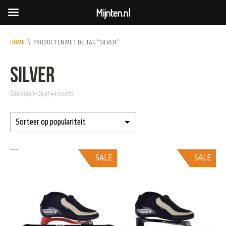
Mijnten.nl
HOME
\
PRODUCTEN MET DE TAG “SILVER”
silver
Showing 1–24 of 44 results
SALE
SALE