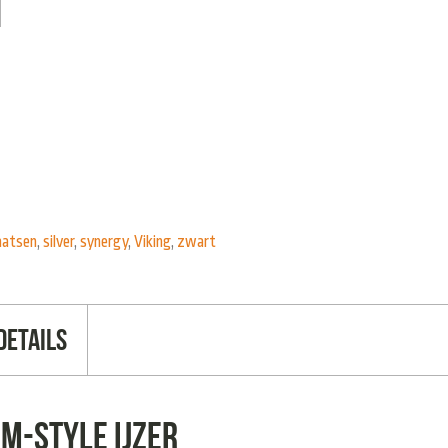
aatsen
,
silver
,
synergy
,
Viking
,
zwart
Details
 M-style ijzer