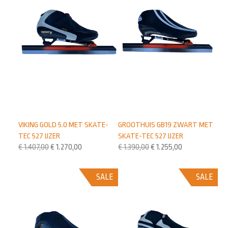
VIKING GOLD 5.0 MET SKATE-
GROOTHUIS GB19 ZWART MET
TEC 527 IJZER
SKATE-TEC 527 IJZER
€
1.407,00
€
1.270,00
€
1.390,00
€
1.255,00
SALE
SALE