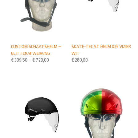
CUSTOM SCHAATSHELM –
SKATE-TEC ST HELM 025 VIZIER
GLITTERAFWERKING
WIT
€
399,50
–
€
729,00
€
280,00