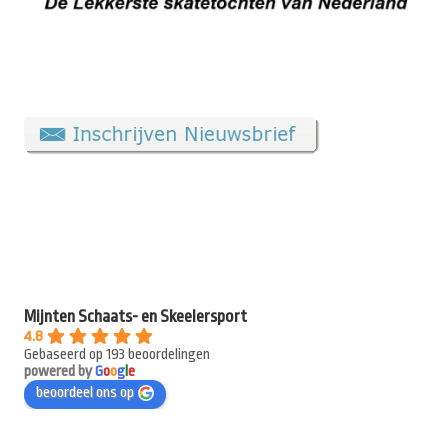
Mijnten Schaats- en Skeelersport
4.8
Gebaseerd op 193 beoordelingen
powered by
G
o
o
g
l
e
beoordeel ons op