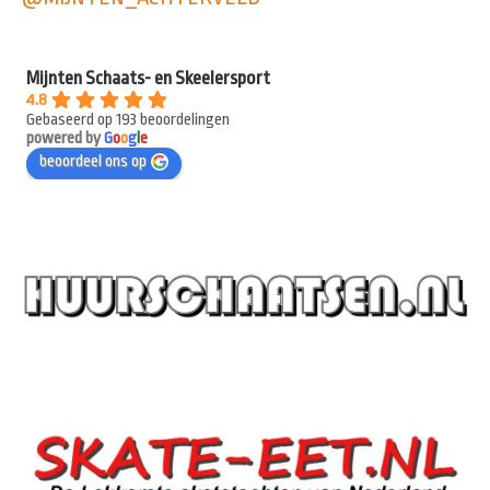
Mijnten Schaats- en Skeelersport
4.8
Gebaseerd op 193 beoordelingen
powered by
G
o
o
g
l
e
beoordeel ons op