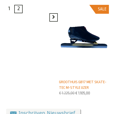
1
2
SALE
GROOTHUIS GB17 MET SKATE-
TEC M-STYLE IJZER
€
1.225,00
€
1.105,00