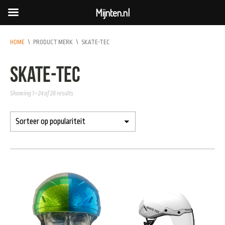
Mijnten.nl
HOME
\
PRODUCT MERK
\
SKATE-TEC
Skate-Tec
Showing 1–24 of 28 results