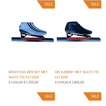
SALE
SALE
GROOTHUIS GB19 WIT MET
CBC ELEMENT MET SKATE-TEC
SKATE-TEC 527 IJZER
527 IJZER
€
1.390,00
€
1.255,00
€
1.178,00
€
1.065,00
SALE
SALE