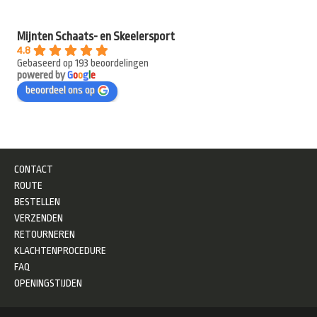
Mijnten Schaats- en Skeelersport
4.8
Gebaseerd op 193 beoordelingen
powered by
G
o
o
g
l
e
beoordeel ons op
CONTACT
ROUTE
BESTELLEN
VERZENDEN
RETOURNEREN
KLACHTENPROCEDURE
FAQ
OPENINGSTIJDEN