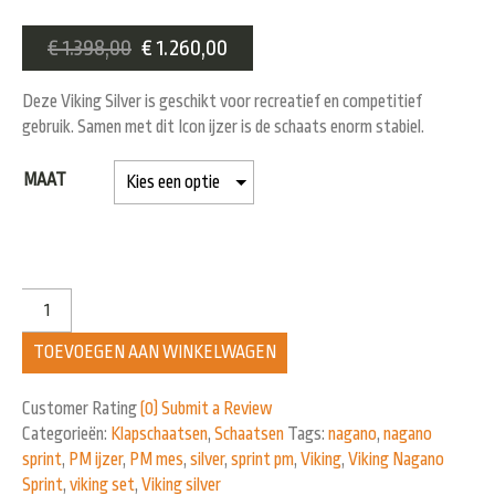
€
1.398,00
€
1.260,00
Deze Viking Silver is geschikt voor recreatief en competitief
gebruik. Samen met dit Icon ijzer is de schaats enorm stabiel.
MAAT
TOEVOEGEN AAN WINKELWAGEN
Customer Rating
(0)
Submit a Review
Categorieën:
Klapschaatsen
,
Schaatsen
Tags:
nagano
,
nagano
sprint
,
PM ijzer
,
PM mes
,
silver
,
sprint pm
,
Viking
,
Viking Nagano
Sprint
,
viking set
,
Viking silver