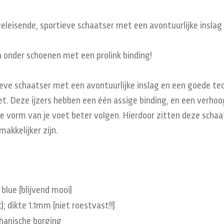
eeleisende, sportieve schaatser met een avontuurlijke inslag
n onder schoenen met een prolink binding!
ieve schaatser met een avontuurlijke inslag en een goede tech
. Deze ijzers hebben een één assige binding, en een verhoo
ijke vorm van je voet beter volgen. Hierdoor zitten deze scha
makkelijker zijn.
blue (blijvend mooi)
; dikte 1.1mm (niet roestvast!!)
anische borging