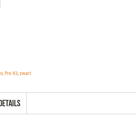
ro
,
Pro-X3
,
zwart
Details