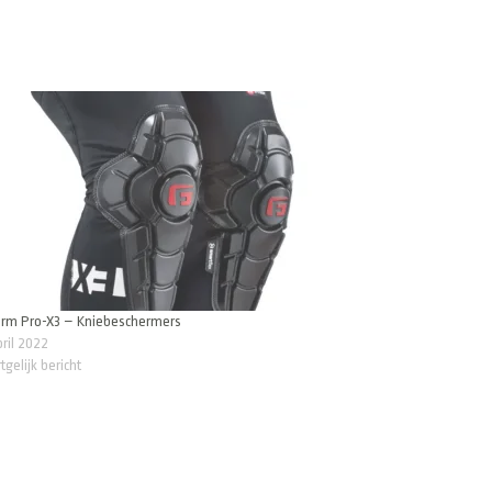
orm Pro-X3 – Kniebeschermers
pril 2022
tgelijk bericht