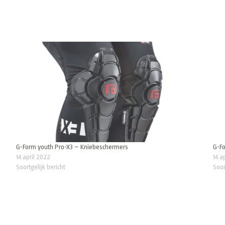
G-Form youth Pro-X3 – Kniebeschermers
G-F
14 april 2022
14 a
Soortgelijk bericht
Soor