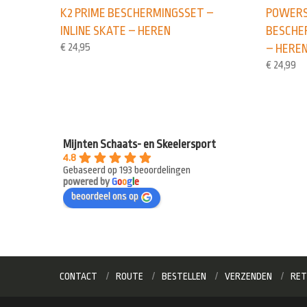
K2 PRIME BESCHERMINGSSET –
POWERS
INLINE SKATE – HEREN
BESCHER
€
24,95
– HERE
€
24,99
Mijnten Schaats- en Skeelersport
4.8
Gebaseerd op 193 beoordelingen
powered by
G
o
o
g
l
e
beoordeel ons op
CONTACT
ROUTE
BESTELLEN
VERZENDEN
RET