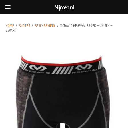
Mijnten.nl
HOME
\
SKATES
\
BESCHERMING
\
MCDAVID HEUP VALBROEK – UNISEX –
ZWART