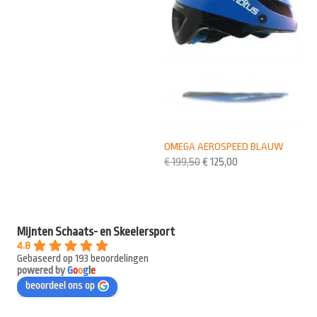
OMEGA AEROSPEED BLAUW
€
199,50
€
125,00
Mijnten Schaats- en Skeelersport
4.8
Gebaseerd op 193 beoordelingen
powered by
G
o
o
g
l
e
beoordeel ons op