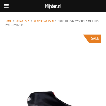
Mijnten.nl
HOME
\
SCHAATSEN
\
KLAPSCHAATSEN
\
GROOTHUIS GB17 SCHOEN MET EHS
SYNERGY IJZER
SALE