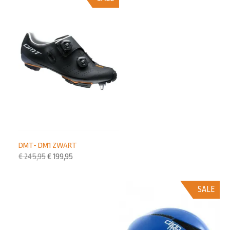
DMT- DM1 ZWART
€
245,95
€
199,95
SALE