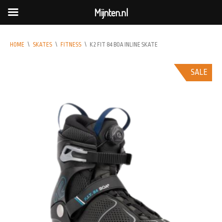
Mijnten.nl
HOME
\
SKATES
\
FITNESS
\
K2 FIT 84 BOA INLINE SKATE
SALE