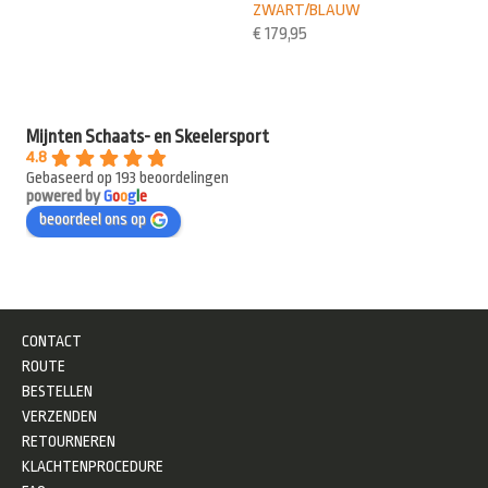
ZWART/BLAUW
€
179,95
Mijnten Schaats- en Skeelersport
4.8
Gebaseerd op 193 beoordelingen
powered by
G
o
o
g
l
e
beoordeel ons op
CONTACT
ROUTE
BESTELLEN
VERZENDEN
RETOURNEREN
KLACHTENPROCEDURE