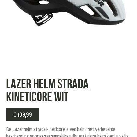
Lazer helm strada
kineticore wit
€
109,99
De Lazer helm strada kineticore is een helm met verbeterde
bescherming voor een schappelijke prijs, met deze helm kunt u veilig