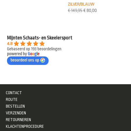
ZILVER/BLAUW
€
149,95
€
80,00
Mijnten Schaats- en Skeelersport
4.8
Gebaseerd op 193 beoordelingen
powered by
G
o
o
g
l
e
beoordeel ons op
CONTACT
ROUTE
BESTELLEN
VERZENDEN
RETOURNEREN
KLACHTENPROCEDURE