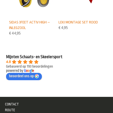
SIDAS 3FEET ACTIV HIGH –
LEKI MONTAGE SET ROOD
INLEGZOOL
€
4,95
€
44,95
Mijnten Schaats- en Skeelersport
4.8
Gebaseerd op 193 beoordelingen
powered by
G
o
o
g
l
e
beoordeel ons op
CONTACT
ROUTE