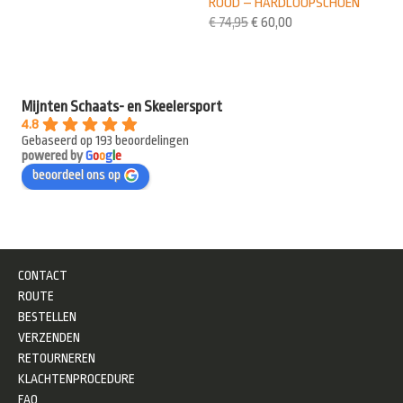
ROOD – HARDLOOPSCHOEN
€
74,95
€
60,00
Mijnten Schaats- en Skeelersport
4.8
Gebaseerd op 193 beoordelingen
powered by
G
o
o
g
l
e
beoordeel ons op
CONTACT
ROUTE
BESTELLEN
VERZENDEN
RETOURNEREN
KLACHTENPROCEDURE
FAQ