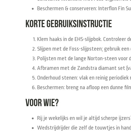
Beschermen & conserveren
: Interflon Fin 
Korte gebruiksinstructie
Klem haaks
in de EHS-slijpbok. Controleer 
Slijpen
met de Foss-slijpsteen; gebruik een du
Polijsten
met de lange Norton-steen voor die
Afbramen
met de Zandstra diamant set (van
Onderhoud stenen
: vlak en reinig periodiek
Beschermen
: breng na afloop een dunne fil
Voor wie?
Rij je
wekelijks
en wil je altijd scherpe ijzers
Wedstrijdrijder
die zelf de touwtjes in han