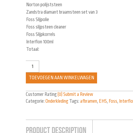
Norton polijststeen
Zandstra diamant braamsteen set van 3
Foss Slijpolie
Foss slijpsteen cleaner
Foss Slijpkorrels
Interflon 100ml
Totaal:
TOEVOEGEN AAN WINKELWAGEN
Customer Rating
(0)
Submit a Review
Categorie:
Onderkleding
Tags:
afbramen
,
EHS
,
Foss
,
Interfl
Product Description