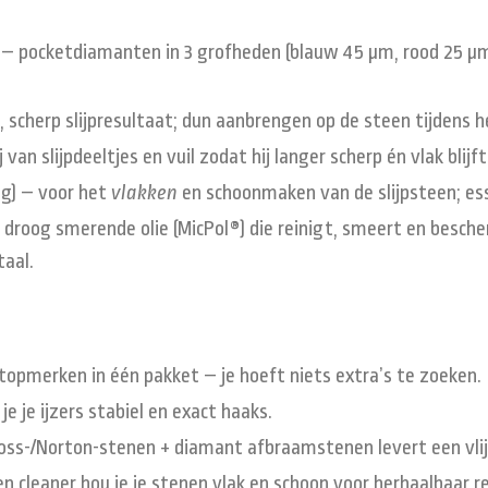
– pocketdiamanten in 3 grofheden (blauw 45 µm, rood 25 µm
 scherp slijpresultaat; dun aanbrengen op de steen tijdens he
 van slijpdeeltjes en vuil zodat hij langer scherp én vlak blijft
 g)
– voor het
vlakken
en schoonmaken van de slijpsteen; ess
roog smerende olie (MicPol®) die reinigt, smeert en bescher
taal.
n topmerken in één pakket – je hoeft niets extra’s te zoeken.
 je je ijzers stabiel en exact haaks.
Foss-/Norton-stenen + diamant afbraamstenen levert een vli
 en cleaner hou je je stenen vlak en schoon voor herhaalbaar r