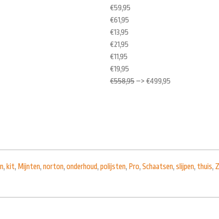
€59,95
€61,95
€13,95
€21,95
€11,95
€19,95
€558,95
–> €499,95
on
,
kit
,
Mijnten
,
norton
,
onderhoud
,
polijsten
,
Pro
,
Schaatsen
,
slijpen
,
thuis
,
Z