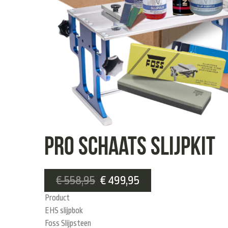
Pro Schaats Slijpkit
€
558,95
€
499,95
Product
EHS slijpbok
Foss Slijpsteen