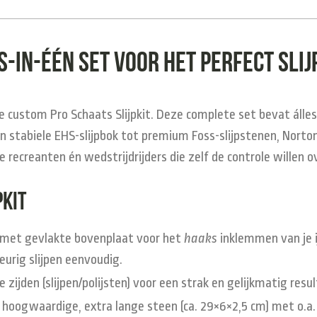
s-in-één set voor het perfect sli
nze custom
Pro Schaats Slijpkit
. Deze complete set bevat álles
 van stabiele EHS-slijpbok tot premium Foss-slijpstenen, Nor
e recreanten én wedstrijdrijders die zelf de controle willen 
pkit
l met gevlakte bovenplaat voor het
haaks
inklemmen van je i
urig slijpen eenvoudig.
ijden (slijpen/polijsten) voor een strak en gelijkmatig resul
hoogwaardige, extra lange steen (ca. 29×6×2,5 cm) met o.a. 