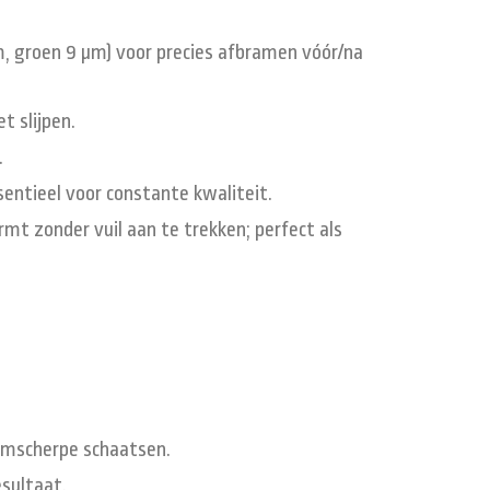
, groen 9 µm) voor precies afbramen vóór/na
t slijpen.
.
entieel voor constante kwaliteit.
mt zonder vuil aan te trekken; perfect als
jmscherpe schaatsen.
esultaat.