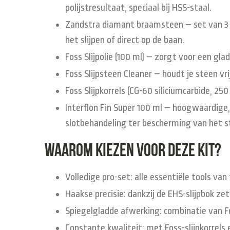
polijstresultaat, speciaal bij HSS-staal.
Zandstra diamant braamsteen – set van 3
het slijpen of direct op de baan.
Foss Slijpolie (100 ml)
– zorgt voor een glad,
Foss Slijpsteen Cleaner
– houdt je steen vrij
Foss Slijpkorrels (CG-60 siliciumcarbide, 250
Interflon Fin Super 100 ml
– hoogwaardige, d
slotbehandeling ter bescherming van het s
Waarom kiezen voor deze kit?
Volledige pro-set
: alle essentiële tools va
Haakse precisie
: dankzij de EHS-slijpbok zet
Spiegelgladde afwerking
: combinatie van 
Constante kwaliteit
: met Foss-slijpkorrels