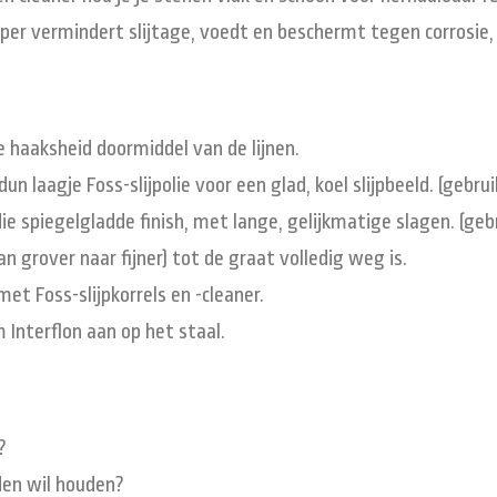
Super vermindert slijtage, voedt en beschermt tegen corrosie
de haaksheid doormiddel van de lijnen.
n laagje Foss-slijpolie voor een glad, koel slijpbeeld. (gebrui
 spiegelgladde finish, met lange, gelijkmatige slagen. (gebr
 grover naar fijner) tot de graat volledig weg is.
 met Foss-slijpkorrels en -cleaner.
m Interflon aan op het staal.
?
den wil houden?