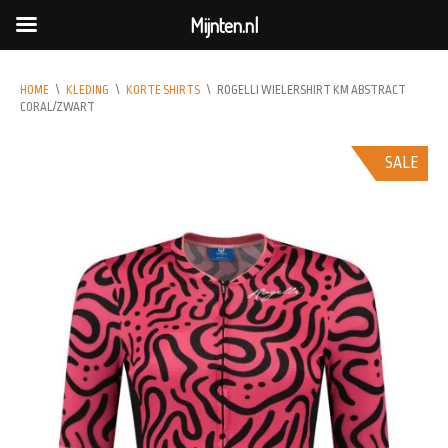
Mijnten.nl
HOME
\
KLEDING
\
KORTE SHIRTS
\
ROGELLI WIELERSHIRT KM ABSTRACT
CORAL/ZWART
SALE