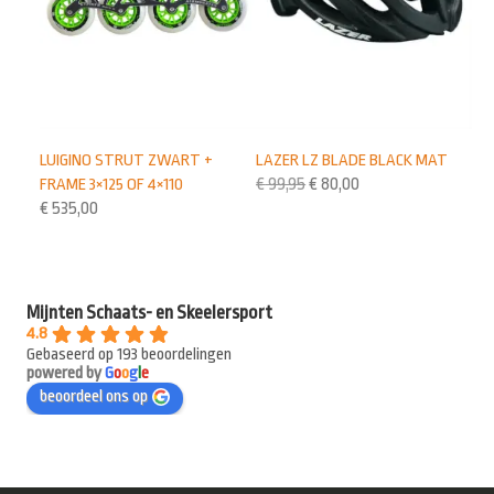
LUIGINO STRUT ZWART +
LAZER LZ BLADE BLACK MAT
FRAME 3×125 OF 4×110
€
99,95
€
80,00
€
535,00
Mijnten Schaats- en Skeelersport
4.8
Gebaseerd op 193 beoordelingen
powered by
G
o
o
g
l
e
beoordeel ons op