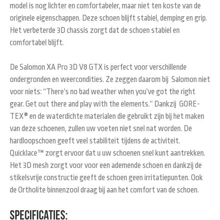
model is nog lichter en comfortabeler, maar niet ten koste van de
originele eigenschappen. Deze schoen blijft stabiel, demping en grip.
Het verbeterde 3D chassis zorgt dat de schoen stabiel en
comfortabel blijft.
De Salomon XA Pro 3D V8 GTX is perfect voor verschillende
ondergronden en weercondities. Ze zeggen daarom bij Salomon niet
voor niets: “There’s no bad weather when you’ve got the right
gear. Get out there and play with the elements.” Dankzij GORE-
TEX
® en de waterdichte materialen die gebruikt zijn bij het maken
van deze schoenen, zullen uw voeten niet snel nat worden.
De
hardloopschoen geeft veel stabiliteit tijdens de activiteit.
Quicklace™ zorgt ervoor dat u uw schoenen snel kunt aantrekken.
Het 3D mesh zorgt voor voor een ademende schoen en dankzij de
stikelsvrije constructie geeft de schoen geen irritatiepunten. Ook
de Ortholite binnenzool draag bij aan het comfort van de schoen.
Specificaties: