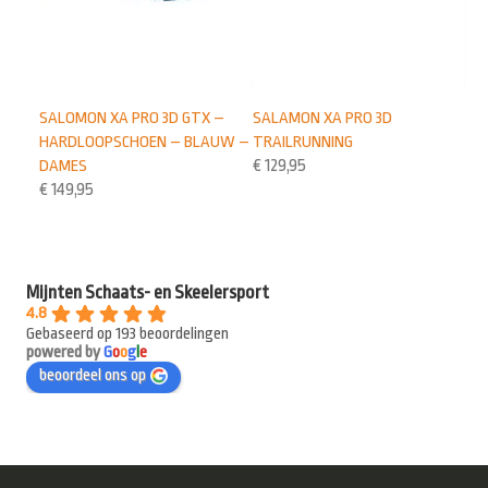
SALOMON XA PRO 3D GTX –
SALAMON XA PRO 3D
HARDLOOPSCHOEN – BLAUW –
TRAILRUNNING
DAMES
€
129,95
€
149,95
Mijnten Schaats- en Skeelersport
4.8
Gebaseerd op 193 beoordelingen
powered by
G
o
o
g
l
e
beoordeel ons op