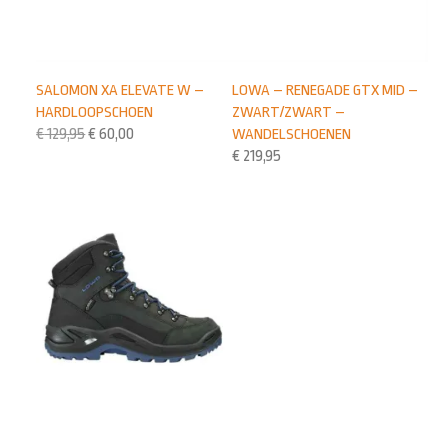
SALOMON XA ELEVATE W –
LOWA – RENEGADE GTX MID –
HARDLOOPSCHOEN
ZWART/ZWART –
€
129,95
€
60,00
WANDELSCHOENEN
€
219,95