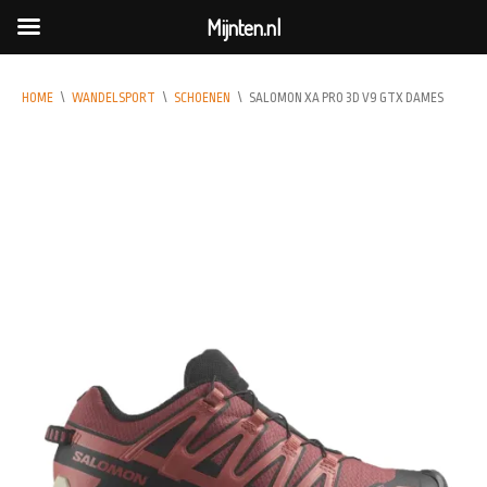
Mijnten.nl
HOME
\
WANDELSPORT
\
SCHOENEN
\
SALOMON XA PRO 3D V9 GTX DAMES