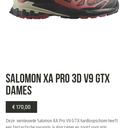
Salomon XA pro 3D v9 GTX
Dames
€
170,00
Deze vernieuwde Salomon XA Pro V9 GTX hardloopschoen heeft
een fantastische pasvorm, is duurzamer en zorgt voor grip