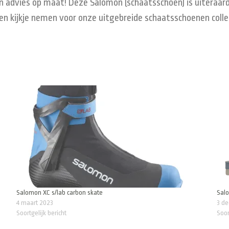
n advies op maat! Deze Salomon (schaatsschoen) is uiteraard 
en kijkje nemen voor onze uitgebreide schaatsschoenen coll
Salomon XC s/lab carbon skate
Salo
4 maart 2023
3 d
Soortgelijk bericht
Soor