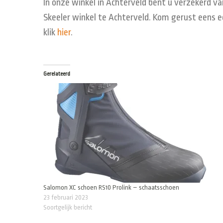
In onze winkel in Achterveld bent u verzekerd va
Skeeler winkel te Achterveld. Kom gerust eens e
klik
hier
.
Gerelateerd
Salomon XC schoen RS10 Prolink – schaatsschoen
23 februari 2023
Soortgelijk bericht