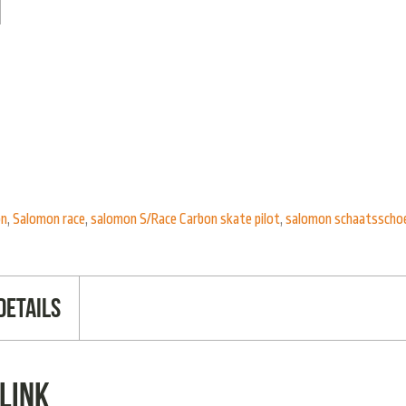
on
,
Salomon race
,
salomon S/Race Carbon skate pilot
,
salomon schaatsscho
Details
link