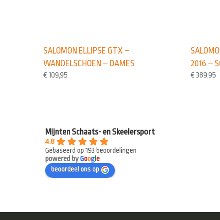
SALOMON ELLIPSE GTX –
SALOMON
WANDELSCHOEN – DAMES
2016 – 
€
109,95
€
389,95
Mijnten Schaats- en Skeelersport
4.8
Gebaseerd op 193 beoordelingen
powered by
G
o
o
g
l
e
beoordeel ons op