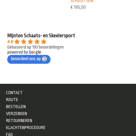
SCHAATSEN
€
195,00
Mijnten Schaats- en Skeelersport
4.8
Gebaseerd op 193 beoordelingen
powered by
G
o
o
g
l
e
beoordeel ons op
CONTACT
ROUTE
BESTELLEN
VERZENDEN
RETOURNEREN
KLACHTENPROCEDURE
FAQ