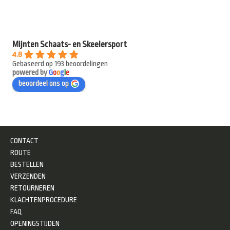
Mijnten Schaats- en Skeelersport
4.8
Gebaseerd op 193 beoordelingen
powered by
G
o
o
g
l
e
beoordeel ons op
CONTACT
ROUTE
BESTELLEN
VERZENDEN
RETOURNEREN
KLACHTENPROCEDURE
FAQ
OPENINGSTIJDEN