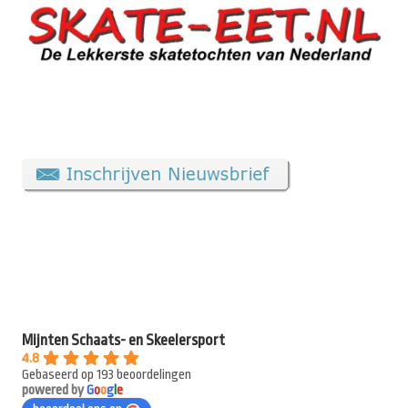
Mijnten Schaats- en Skeelersport
4.8
Gebaseerd op 193 beoordelingen
powered by
G
o
o
g
l
e