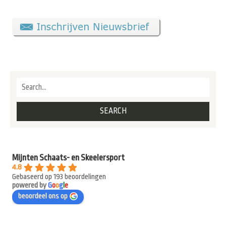
Mijnten Schaats- en Skeelersport
4.8
Gebaseerd op 193 beoordelingen
powered by
G
o
o
g
l
e
beoordeel ons op