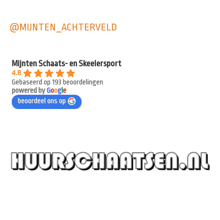
@MIJNTEN_ACHTERVELD
Mijnten Schaats- en Skeelersport
4.8
Gebaseerd op 193 beoordelingen
powered by
G
o
o
g
l
e
beoordeel ons op