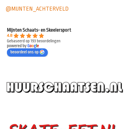
@MIJNTEN_ACHTERVELD
Mijnten Schaats- en Skeelersport
4.8
Gebaseerd op 193 beoordelingen
powered by
G
o
o
g
l
e
beoordeel ons op