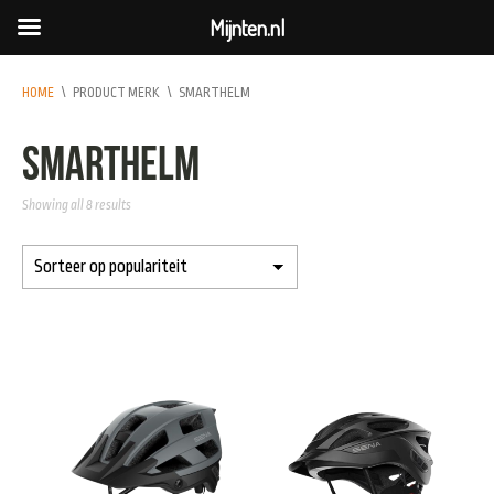
Mijnten.nl
HOME
\
PRODUCT MERK
\
SMARTHELM
smarthelm
Showing all 8 results