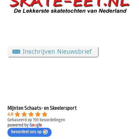
Mijnten Schaats- en Skeelersport
4.8
Gebaseerd op 193 beoordelingen
powered by
G
o
o
g
l
e
beoordeel ons op