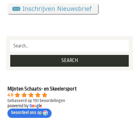
Mijnten Schaats- en Skeelersport
4.8
Gebaseerd op 193 beoordelingen
powered by
G
o
o
g
l
e
beoordeel ons op