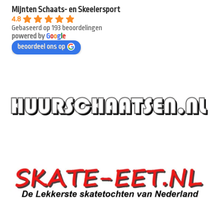
Mijnten Schaats- en Skeelersport
4.8
Gebaseerd op 193 beoordelingen
powered by
G
o
o
g
l
e
beoordeel ons op