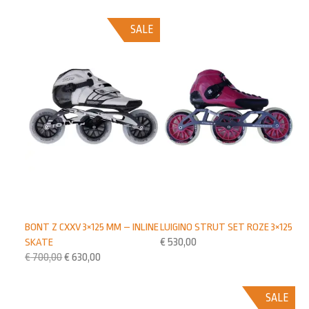
SALE
BONT Z CXXV 3×125 MM – INLINE
LUIGINO STRUT SET ROZE 3×125
SKATE
€
530,00
€
700,00
€
630,00
SALE