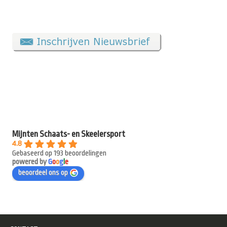
Mijnten Schaats- en Skeelersport
4.8
Gebaseerd op 193 beoordelingen
powered by
G
o
o
g
l
e
beoordeel ons op