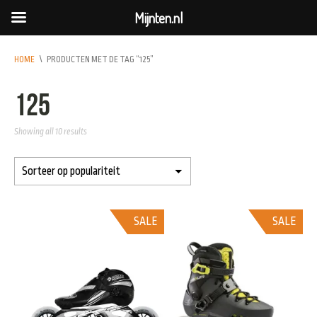
Mijnten.nl
HOME
\
PRODUCTEN MET DE TAG “125”
125
Showing all 10 results
SALE
SALE