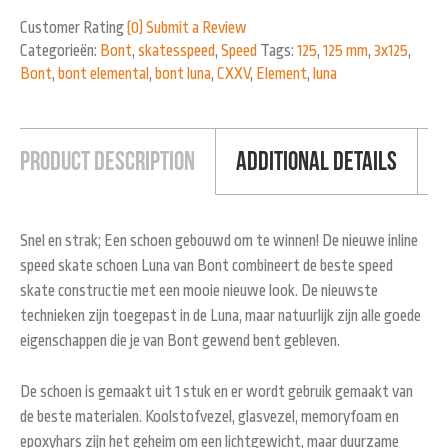
Customer Rating
(0)
Submit a Review
Categorieën:
Bont
,
skatesspeed
,
Speed
Tags:
125
,
125 mm
,
3x125
,
Bont
,
bont elemental
,
bont luna
,
CXXV
,
Element
,
luna
Product Description
Additional Details
Snel en strak; Een schoen gebouwd om te winnen! De nieuwe inline
speed skate schoen Luna van Bont combineert de beste speed
skate constructie met een mooie nieuwe look. De nieuwste
technieken zijn toegepast in de Luna, maar natuurlijk zijn alle goede
eigenschappen die je van Bont gewend bent gebleven.
De schoen is gemaakt uit 1 stuk en er wordt gebruik gemaakt van
de beste materialen. Koolstofvezel, glasvezel, memoryfoam en
epoxyhars zijn het geheim om een lichtgewicht, maar duurzame