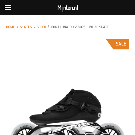
Mijnten.nl
HOME
\
SKATES
\
SPEED
\
BONT LUNA CXXV 3×125 – INLINE SKATE
SALE