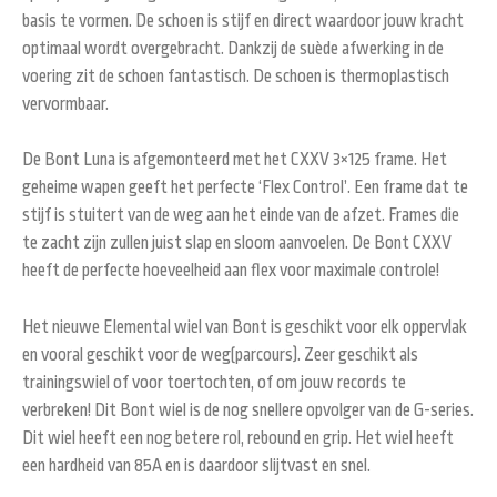
basis te vormen. De schoen is stijf en direct waardoor jouw kracht
optimaal wordt overgebracht. Dankzij de suède afwerking in de
voering zit de schoen fantastisch. De schoen is thermoplastisch
vervormbaar.
De Bont Luna is afgemonteerd met het CXXV 3×125 frame. Het
geheime wapen geeft het perfecte ‘Flex Control’. Een frame dat te
stijf is stuitert van de weg aan het einde van de afzet. Frames die
te zacht zijn zullen juist slap en sloom aanvoelen. De Bont CXXV
heeft de perfecte hoeveelheid aan flex voor maximale controle!
Het nieuwe Elemental wiel van Bont is geschikt voor elk oppervlak
en vooral geschikt voor de weg(parcours). Zeer geschikt als
trainingswiel of voor toertochten, of om jouw records te
verbreken! Dit Bont wiel is de nog snellere opvolger van de G-series.
Dit wiel heeft een nog betere rol, rebound en grip. Het wiel heeft
een hardheid van 85A en is daardoor slijtvast en snel.