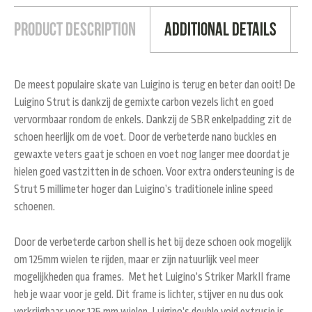
Product Description
Additional Details
De meest populaire skate van Luigino is terug en beter dan ooit! De
Luigino Strut is dankzij de gemixte carbon vezels licht en goed
vervormbaar rondom de enkels. Dankzij de SBR enkelpadding zit de
schoen heerlijk om de voet. Door de verbeterde nano buckles en
gewaxte veters gaat je schoen en voet nog langer mee doordat je
hielen goed vastzitten in de schoen. Voor extra ondersteuning is de
Strut 5 millimeter hoger dan Luigino’s traditionele inline speed
schoenen.
Door de verbeterde carbon shell is het bij deze schoen ook mogelijk
om 125mm wielen te rijden, maar er zijn natuurlijk veel meer
mogelijkheden qua frames. Met het Luigino’s Striker MarkII frame
heb je waar voor je geld. Dit frame is lichter, stijver en nu dus ook
verkrijgbaar voor 125 mm wielen. Luigino’s double void extrusie is