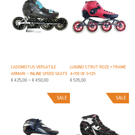
LUIGINO STRUT ROZE + FRAME
CADOMOTUS VERSATILE
4×110 OF 3×125
ARMARI – INLINE SPEED SKATE
€
535,00
€
425,00
–
€
450,00
SALE
SALE