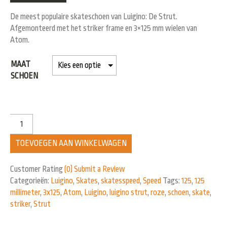
De meest populaire skateschoen van Luigino: De Strut.
Afgemonteerd met het striker frame en 3×125 mm wielen van
Atom.
MAAT
SCHOEN
TOEVOEGEN AAN WINKELWAGEN
Customer Rating
(0)
Submit a Review
Categorieën:
Luigino
,
Skates
,
skatesspeed
,
Speed
Tags:
125
,
125
millimeter
,
3x125
,
Atom
,
Luigino
,
luigino strut
,
roze
,
schoen
,
skate
,
striker
,
Strut