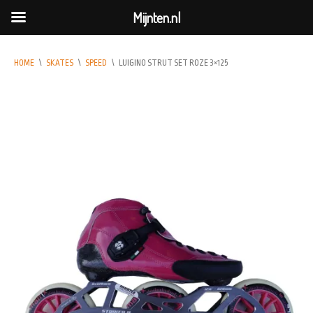
Mijnten.nl
HOME
\
SKATES
\
SPEED
\
LUIGINO STRUT SET ROZE 3×125