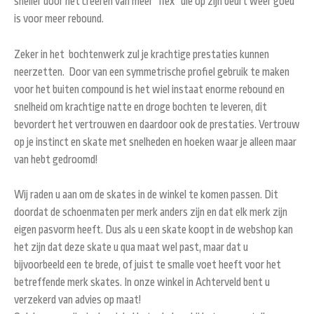
sneller door het creëren van meer “flex” die op zijn beurt weer goed
is voor meer rebound.
Zeker in het bochtenwerk zul je krachtige prestaties kunnen
neerzetten. Door van een symmetrische profiel gebruik te maken
voor het buiten compound is het wiel instaat enorme rebound en
snelheid om krachtige natte en droge bochten te leveren, dit
bevordert het vertrouwen en daardoor ook de prestaties. Vertrouw
op je instinct en skate met snelheden en hoeken waar je alleen maar
van hebt gedroomd!
Wij raden u aan om de skates in de winkel te komen passen. Dit
doordat de schoenmaten per merk anders zijn en dat elk merk zijn
eigen pasvorm heeft. Dus als u een skate koopt in de webshop kan
het zijn dat deze skate u qua maat wel past, maar dat u
bijvoorbeeld een te brede, of juist te smalle voet heeft voor het
betreffende merk skates. In onze winkel in Achterveld bent u
verzekerd van advies op maat!