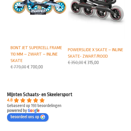
BONT JET SUPERCELL FRAME
POWERSLIDE X SKATE – INLINE
110 MM – ZWART – INLINE
SKATE- ZWART/ROOD
SKATE
€
350,00
€
315,00
€
779,00
€
700,00
Mijnten Schaats- en Skeelersport
4.8
Gebaseerd op 193 beoordelingen
powered by
G
o
o
g
l
e
beoordeel ons op