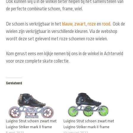
Ook kunnen wij u in de winkel beter helpen bij het samenstellen van
de perfecte combinatie schoen, frame, wiel.
De schoen is verkrijgbaar in het
blauw,
zwart
,
roze
en
rood
. Ook de
wielen zijn verkrijgbaar in verschillende kleuren. Via de webshop
wordt deze set geleverd met roze schoenen roze wielen.
Kom gerust eens een kijkje nemen bij ons in de winkel in Achterveld
voor onze complete skate collectie.
Gerelateerd
Luigino Strut schoen zwart met
Luigino Strut schoen zwart met
Luigino Striker mark II frame
Luigino Striker mark II frame
5 mei 2023
17 januari 2022