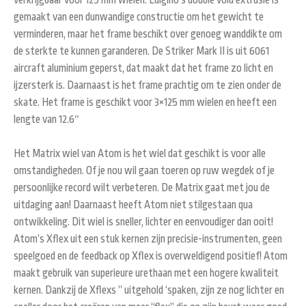
gemaakt van een dunwandige constructie om het gewicht te
verminderen, maar het frame beschikt over genoeg wanddikte om
de sterkte te kunnen garanderen. De Striker Mark II is uit 6061
aircraft aluminium geperst, dat maakt dat het frame zo licht en
ijzersterk is. Daarnaast is het frame prachtig om te zien onder de
skate. Het frame is geschikt voor 3×125 mm wielen en heeft een
lengte van 12.6″
Het Matrix wiel van Atom is het wiel dat geschikt is voor alle
omstandigheden. Of je nou wil gaan toeren op ruw wegdek of je
persoonlijke record wilt verbeteren. De Matrix gaat met jou de
uitdaging aan! Daarnaast heeft Atom niet stilgestaan qua
ontwikkeling. Dit wiel is sneller, lichter en eenvoudiger dan ooit!
Atom’s Xflex uit een stuk kernen zijn precisie-instrumenten, geen
speelgoed en de feedback op Xflex is overweldigend positief! Atom
maakt gebruik van superieure urethaan met een hogere kwaliteit
kernen. Dankzij de Xflexs ” uitgehold ‘spaken, zijn ze nog lichter en