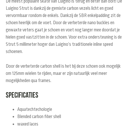
De meest populaire skate van Luigino is terug en beter dan ooit! De
Luigino Strut is dankzij de gemixte carbon vezels licht en goed
vervormbaar rondom de enkels. Dankzij de SBR enkelpadding zit de
schoen heerlijk om de voet. Door de verbeterde nano buckles en
gewaxte veters gaat je schoen en voet nog langer mee doordat je
hielen goed vastzitten in de schoen. Voor extra ondersteuning is de
Strut 5 millimeter hoger dan Luigino’s traditionele inline speed
schoenen.
Door de verbeterde carbon shell is het bij deze schoen ook mogelijk
om 125mm wielen te rijden, maar er zijn natuurlijk veel meer
mogelijkheden qua frames.
Specificaties
Aquatechtechologie
Blended carbon fiber shell
waxed laces