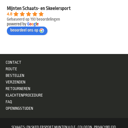
Mijnten Schaats- en Skeelersport
4.8
Gebaseerd op 193 beoordelingen
powered by
G
o
o
g
l
e
beoordeel ons op
CONTACT
ROUTE
BESTELLEN
VERZENDEN
RETOURNEREN
KLACHTENPROCEDURE
FAQ
OPENINGSTIJDEN
SCHAATS- EN SKEELERSPORT MIJNTEN V.O.F.
·
COLOFON
·
PRIVACYBELEID