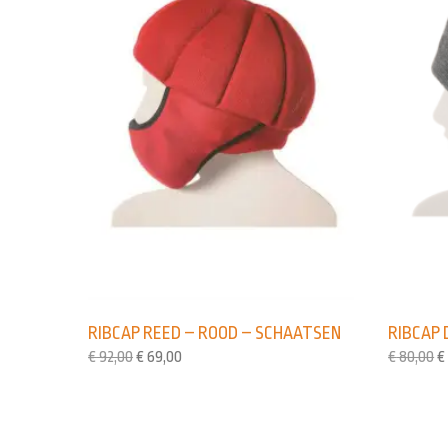
RIBCAP REED – ROOD – SCHAATSEN
RIBCAP 
€
92,00
€
69,00
€
80,00
€