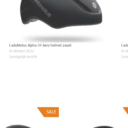
CadoMotus Alpha-3Y Aero helmet zwart
Cad
15 oktober 2022
15 o
Soortgelijk bericht
Soor
SALE