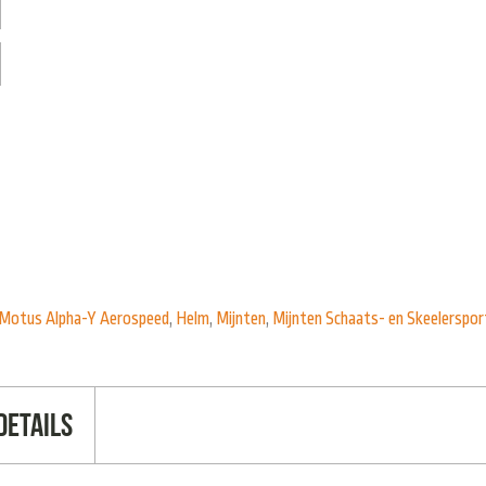
Motus Alpha-Y Aerospeed
,
Helm
,
Mijnten
,
Mijnten Schaats- en Skeelerspor
Details