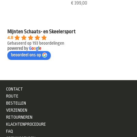
€
399,00
Mijnten Schaats- en Skeelersport
4.8
Gebaseerd op 193 beoordelingen
powered by
G
o
o
g
l
e
beoordeel ons op
CONTACT
ROUTE
BESTELLEN
VERZENDEN
RETOURNEREN
KLACHTENPROCEDURE
FAQ