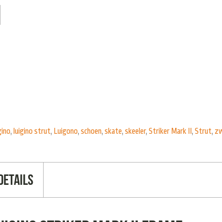
gino
,
luigino strut
,
Luigono
,
schoen
,
skate
,
skeeler
,
Striker Mark II
,
Strut
,
z
Details