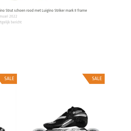
ino Strut schoen rood met Luigino Striker mark II frame
anuari 2022
tgelijk bericht
SALE
SALE