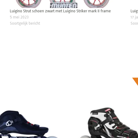
Luigino Strut schoen zwart met Luigino Striker mark II frame
Luig
5 mei 2023
17 j
Soortgelijk bericht
Soor