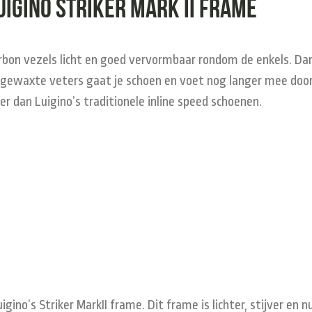
uigino Striker mark II frame
rbon vezels licht en goed vervormbaar rondom de enkels. Dan
gewaxte veters gaat je schoen en voet nog langer mee doord
er dan Luigino’s traditionele inline speed schoenen.
gino’s Striker MarkII frame. Dit frame is lichter, stijver en 