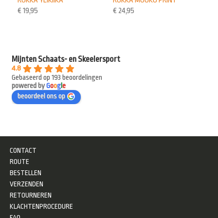
RUKKA YLIKIIKA
RUKKA MUUKO PRINT
€
19,95
€
24,95
Mijnten Schaats- en Skeelersport
4.8
Gebaseerd op 193 beoordelingen
powered by
G
o
o
g
l
e
beoordeel ons op
CONTACT
ROUTE
BESTELLEN
VERZENDEN
RETOURNEREN
KLACHTENPROCEDURE
FAQ