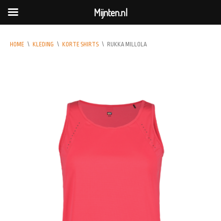
Mijnten.nl
HOME
\
KLEDING
\
KORTE SHIRTS
\
RUKKA MILLOLA